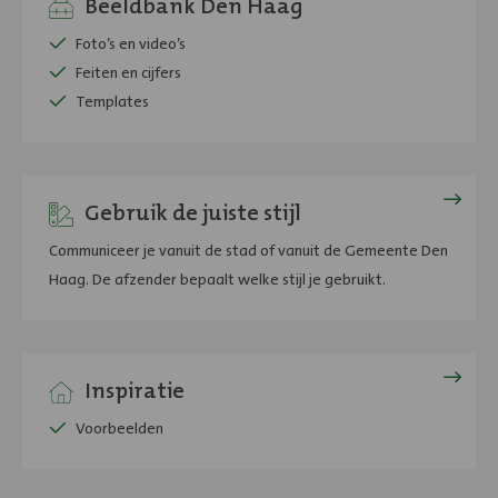
hier
Beeldbank Den Haag
de
Foto’s en video’s
Beeldbank
Feiten en cijfers
Templates
Lees
meer
Gebruik de juiste stijl
over
Communiceer je vanuit de stad of vanuit de Gemeente Den
Stijl
Haag. De afzender bepaalt welke stijl je gebruikt.
en
Vorm
Voorbeelden
Inspiratie
Voorbeelden