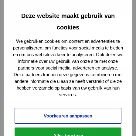
Deze website maakt gebruik van
cookies
Speeches en bidbooks
We gebruiken cookies om content en advertenties te
Ben je op zoek naar content voor een speech of bidbook? In
personaliseren, om functies voor social media te bieden
de beeldbank vind je waardevolle input.
en om ons websiteverkeer te analyseren. Ook delen we
informatie over uw gebruik van onze site met onze
partners voor social media, adverteren en analyse.
Naar de beeldbank
Deze partners kunnen deze gegevens combineren met
andere informatie die u aan ze heeft verstrekt of die ze
hebben verzameld op basis van uw gebruik van hun
services.
Voorkeuren aanpassen
Alles toestaan