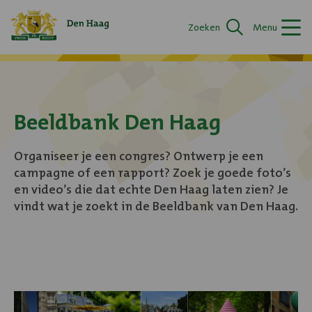
Logo
Zoeken
Menu
van
Merkenportal
Den
Haag
en
link
Beeldbank Den Haag
naar
homepage
Organiseer je een congres? Ontwerp je een
campagne of een rapport? Zoek je goede foto’s
en video’s die dat echte Den Haag laten zien? Je
vindt wat je zoekt in de Beeldbank van Den Haag.