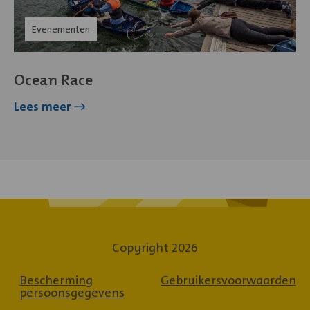
Artikel
Evenementen
categorie:
Ocean Race
over
Lees meer
Ocean
Race
Copyright 2026
Bescherming
Gebruikersvoorwaarden
persoonsgegevens