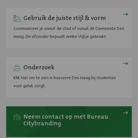
Lees
meer
Gebruik de juiste stijl & vorm
over
Communiceer je vanuit de stad of vanuit de Gemeente Den
stijl
Haag. De afzender bepaalt welke stijl je gebruikt.
en
vorm
Haags
geluk
Onderzoek
onder
Klik hier om te zien in hoeverre Den Haag bij studenten
studenten
voor geluk zorgt.
en
werkenden
Hulp
nodig?
Neem contact op met Bureau
Citybranding