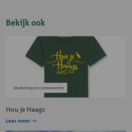
Bekijk ook
Lees
meer
over
Hou
je
Haags
Artikel
Marketing en Communicatie
categorie:
Hou je Haags
over
Lees meer
Hou
je