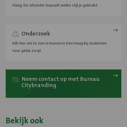
stijl
Haag. De afzender bepaalt welke stijl je gebruikt.
en
vorm
Haags
geluk
Onderzoek
onder
Klik hier om te zien in hoeverre Den Haag bij studenten
studenten
voor geluk zorgt.
en
werkenden
Hulp
nodig?
Neem contact op met Bureau
Citybranding
Bekijk ook