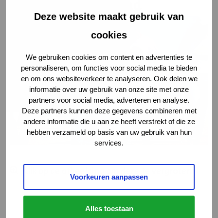
voor een schone stad
Deze website maakt gebruik van
Bekijk
foto
cookies
We gebruiken cookies om content en advertenties te
personaliseren, om functies voor social media te bieden
en om ons websiteverkeer te analyseren. Ook delen we
informatie over uw gebruik van onze site met onze
partners voor social media, adverteren en analyse.
Deze partners kunnen deze gegevens combineren met
andere informatie die u aan ze heeft verstrekt of die ze
hebben verzameld op basis van uw gebruik van hun
services.
Bekijk
Bekijk
Alle 7 foto’s
foto
foto
Bekijk
Bekijk
Klik op de afbeelding om deze te vergroten
foto
foto
Voorkeuren aanpassen
Alles toestaan