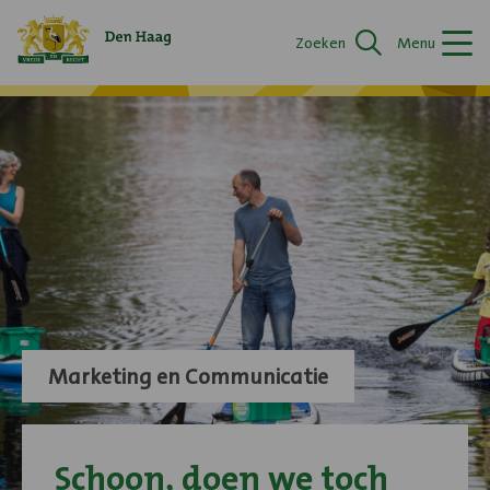
Logo
Zoeken
Menu
van
Merkenportal
Den
Haag
en
link
naar
homepage
Marketing en Communicatie
Schoon, doen we toch