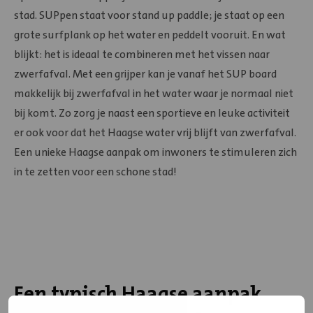
stad. SUPpen staat voor stand up paddle; je staat op een
grote surfplank op het water en peddelt vooruit. En wat
blijkt: het is ideaal te combineren met het vissen naar
zwerfafval. Met een grijper kan je vanaf het SUP board
makkelijk bij zwerfafval in het water waar je normaal niet
bij komt. Zo zorg je naast een sportieve en leuke activiteit
er ook voor dat het Haagse water vrij blijft van zwerfafval.
Een unieke Haagse aanpak om inwoners te stimuleren zich
in te zetten voor een schone stad!
Een typisch Haagse aanpak