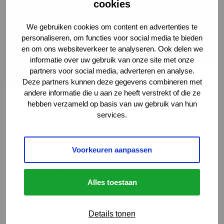
cookies
We gebruiken cookies om content en advertenties te
personaliseren, om functies voor social media te bieden
en om ons websiteverkeer te analyseren. Ook delen we
informatie over uw gebruik van onze site met onze
partners voor social media, adverteren en analyse.
Deze partners kunnen deze gegevens combineren met
Bekijk de Merkfilm en proef wat Den Haag zo bijzonder
andere informatie die u aan ze heeft verstrekt of die ze
maakt! De Haagse merkwaarden bestaan uit sfeerbepalers
hebben verzameld op basis van uw gebruik van hun
en beeldbepalers. De sfeerbepalers gaan over de
services.
mentaliteit van de inwoners van Den Haag en de Haagse
samenleving. Wat is het kenmerkende gevoel dat de stad
Voorkeuren aanpassen
oproept? De beeldbepalers zijn letterlijk zichtbaar en
bepalen het beeld van Den Haag.
Alles toestaan
Details tonen