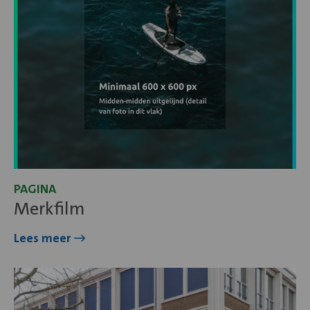
Merkfilm
PAGINA
Merkfilm
Lees meer
Lees
meer
over