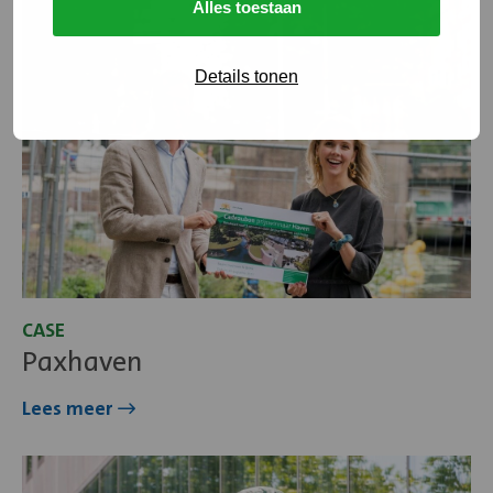
Alles toestaan
over
Paxhaven
Details tonen
CASE
Paxhaven
Lees meer
Lees