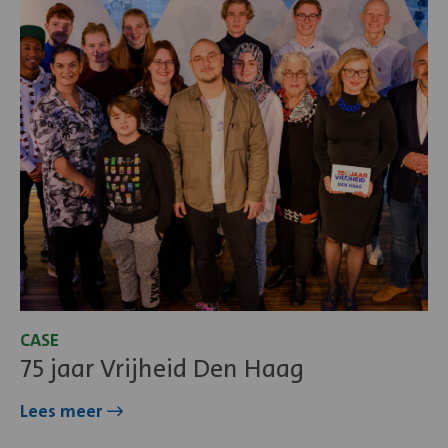
Lees
meer
over
75
jaar
Vrijheid
Den
Haag
CASE
75 jaar Vrijheid Den Haag
Lees meer