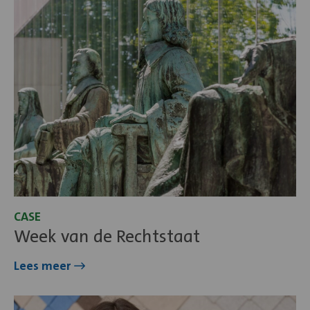
meer
over
Week
van
de
Rechtstaat
CASE
Week van de Rechtstaat
Lees meer
Lees