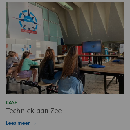
Lees
meer
over
Techniek
aan
Zee
CASE
Techniek aan Zee
Lees meer