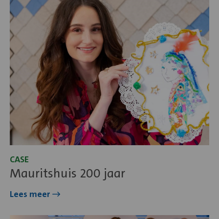
meer
over
Mauritshuis
200
jaar
CASE
Mauritshuis 200 jaar
Lees meer